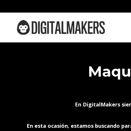
Maqu
En DigitalMakers sie
En esta ocasión, estamos buscando para