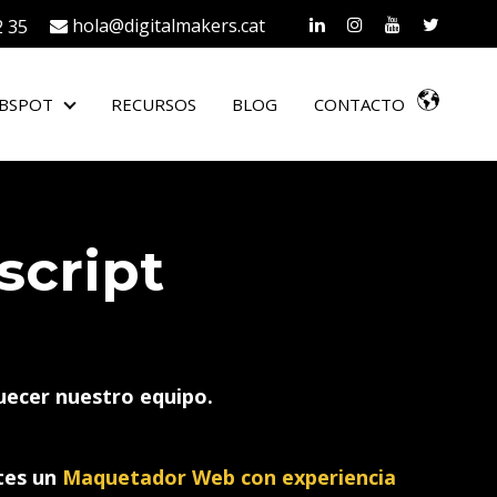
hola@digitalmakers.cat
2 35
UBSPOT
RECURSOS
BLOG
CONTACTO
TAS
SERVICIOS HUBSPOT
cript
uecer nuestro equipo.
ntes un
Maquetador Web con experiencia