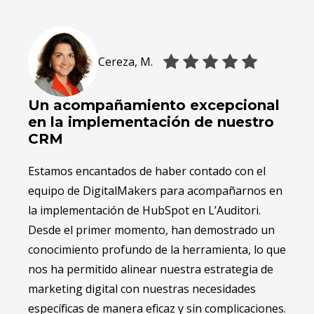
Cereza, M.
Un acompañamiento excepcional
Un 
en la implementación de nuestro
exp
CRM
Traba
Estamos encantados de haber contado con el
siti
equipo de DigitalMakers para acompañarnos en
exper
la implementación de HubSpot en L’Auditori.
su ra
Desde el primer momento, han demostrado un
siemp
conocimiento profundo de la herramienta, lo que
equip
nos ha permitido alinear nuestra estrategia de
que e
marketing digital con nuestras necesidades
Mucha
específicas de manera eficaz y sin complicaciones.
ejecu